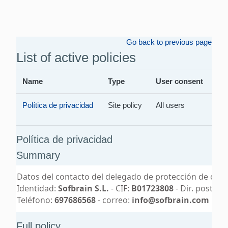
Skip to main content
Go back to previous page
List of active policies
Name
Type
User consent
Política de privacidad
Site policy
All users
Política de privacidad
Summary
Full policy